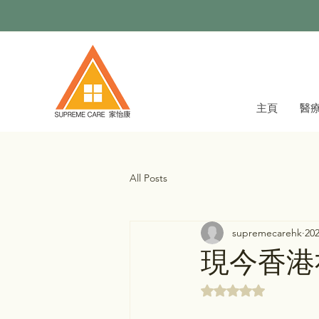
主頁
醫
All Posts
supremecarehk
20
現今香港
評等為 NaN（最高