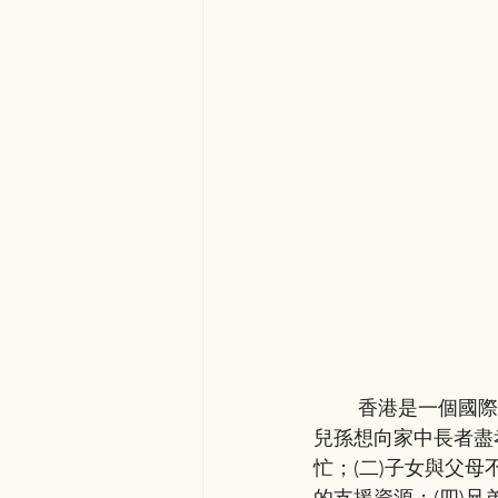
        香港是一個國際化城市，生活節奏快，工作壓力大，居住環境狹窄，在現今香港社會，
兒孫想向家中長者盡
忙；(二)子女與父