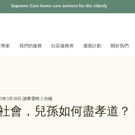
Supreme Care home care services for the elderly
療專家
我們的服務
社區服務券
優惠計劃
關於我們
25年3月28日
讀畢需時 2 分鐘
社會，兒孫如何盡孝道？
為 5 顆星）。