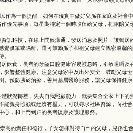
兄弟姊妹不多，甚至是獨生子女，獨自一人承担照顧父母的
以下的建議也可以作為一個提醒，如何在現實中做好兒孫在家庭及社
感覺孤單或隔離。還可鼓勵孫子和祖父母建立親密溫馨的
傳。
，影響整體健康。注意父母家中及出外安全，鼓勵父母恆
倒。預防勝於治療，善用基層醫療服務，讓父母保持健康
不能親身照顧或經濟有壓力，可以尋求社區資源，向社會
中心，和上門到户的長者復康及護理服務。