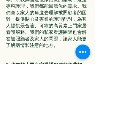
專科護理，我們都能回應你的需求。我
們會以家人的角度去理解被照顧者的困
難，提供貼心及專業的護理配對，為客
人提供最合適、可靠的高質素上門家居
看護服務。我們的私家看護團隊也會解
答被照顧者及家人的問題，讓家人能更
了解病情和注意的地方。
2. 你們的上門私家看護服務的收費如
何？
家怡康會根據每位被照顧者的實際情
況、所需護理的複雜程度、需要的專業
人員種類、護理持續所需時間、所需的
服務地點支援設施而定。在提出建議和
報價之前，我們會與你討論以作出合適
的評估。歡迎來電查詢，我們的團隊會
詳細為你分析解答。