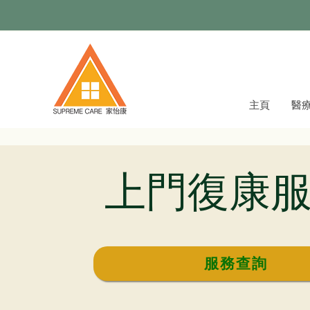
主頁
醫
上門復康
服務查詢