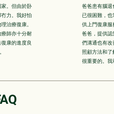
回家。但由於卧
爸爸患有腦退
脚冇力。我好怕
已很困難，也
物理治療復康。
供上門復康服
治療師亦十分耐
爸爸，提供認
爸復康的進度良
們溝通也有改
務。
照顧方法和了
很重要的。我
AQ