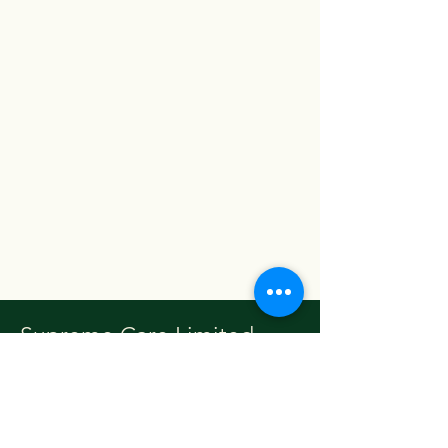
Supreme Care Limited
​家怡康有限公司
地址:
香港西營盤德輔道西246號