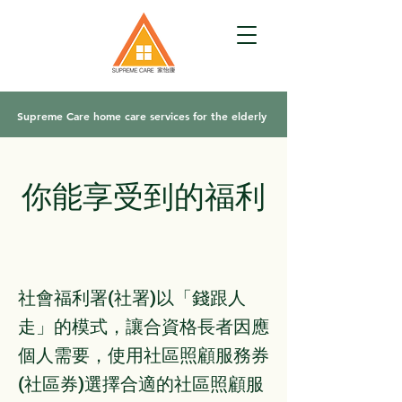
Supreme Care home care services for the elderly
你能享受到的福利
社會福利署(社署)以「錢跟人
走」的模式，讓合資格長者因應
個人需要，使用社區照顧服務券
(社區券)選擇合適的社區照顧服