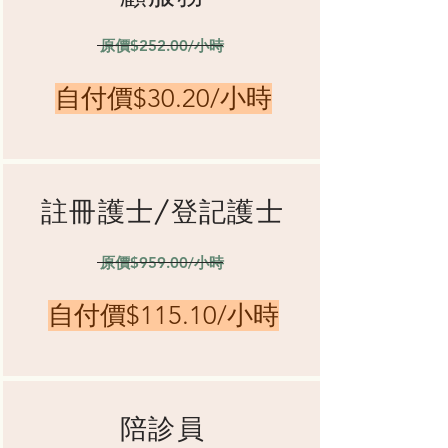
原價$252.00/小時
自付價$30.20/小時
註冊護士/登記護士
原價$959.00/小時
自付價$115.10/小時
陪診員