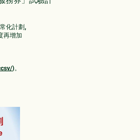
服務券」試驗計
常化計劃,
年度再增加
ccsv/
)。