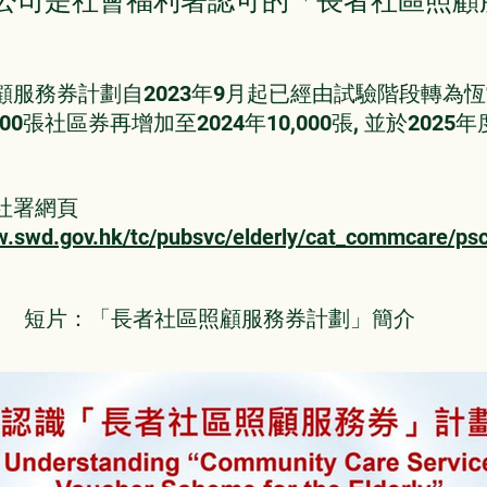
公司是社會福利署認可的「長者社區照顧
。
顧服務券計劃自2023年9月起已經由試驗階段轉為恆
00張社區券再增加至2024年10,000張, 並於2025
。
社署網頁
w.swd.gov.hk/tc/pubsvc/elderly/cat_commcare/ps
「長者社區照顧服務券計劃」簡介