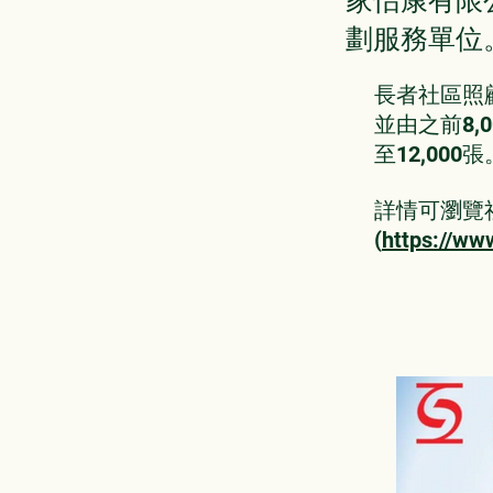
家怡康有限
劃服務單位
長者社區照
並由之前8,0
至12,000張
​詳情可瀏覽
(
https://ww
短片：